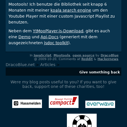
Mootools! Ich benutze die Bibliothek seit knapp 6
Monaten mit meiner
koala search engine
um den
Youtube Player mit einer custom Javascript Playlist zu
benutzen.
Neben dem
YtMooPlayer.js-Download
, gibt es auch
eine
Demo
und
Api-Docs
(generiert mit dem
ausgezeichneten
jsdoc toolkit
).
In
JavaScript
,
Mootools
,
open source
by
DracoBlue
@ 2009-10-20, Comments at
Reddit
&
Hackernews
DracoBlue.net
>
Articles
>
Give something back
Were my blog posts useful to you? If you want to give
back, support one of these charities, too!