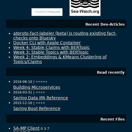
Recent Dev-Articles
atproto-fact-labeler (beta) is routing existing fact-
checks onto Bluesky
Docker CLI with Apple Container
Week 4: Stable Claims with BERTopic
Week 3: Stable Topics with BERTopic
Week 2: Embeddings & KMeans Clustering of
Topics/Claims
Read recently
2016-06-10 |
⭐️⭐️⭐️⭐️⭐️
Building Microservices
2016-03-31 |
⭐️⭐️⭐️⭐️
Spring Data JPA Reference
2015-11-10 |
⭐️⭐️⭐️⭐️
Spring Boot Reference
Recent Files
SA-MP Client
0.3.7